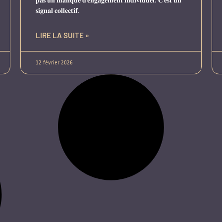
𝐬𝐢𝐠𝐧𝐚𝐥 𝐜𝐨𝐥𝐥𝐞𝐜𝐭𝐢𝐟.
LIRE LA SUITE »
12 février 2026