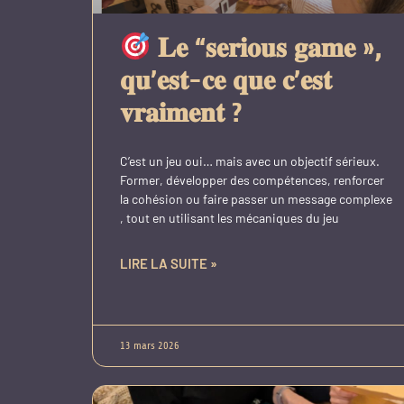
𝐋𝐞 “𝐬𝐞𝐫𝐢𝐨𝐮𝐬 𝐠𝐚𝐦𝐞 »,
𝐪𝐮’𝐞𝐬𝐭-𝐜𝐞 𝐪𝐮𝐞 𝐜’𝐞𝐬𝐭
𝐯𝐫𝐚𝐢𝐦𝐞𝐧𝐭 ?
C’est un jeu oui… mais avec un objectif sérieux.
Former, développer des compétences, renforcer
la cohésion ou faire passer un message complexe
, tout en utilisant les mécaniques du jeu
LIRE LA SUITE »
13 mars 2026