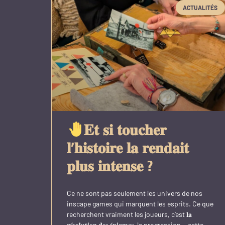
ACTUALITÉS
𝐄𝐭 𝐬𝐢 𝐭𝐨𝐮𝐜𝐡𝐞𝐫
𝐥’𝐡𝐢𝐬𝐭𝐨𝐢𝐫𝐞 𝐥𝐚 𝐫𝐞𝐧𝐝𝐚𝐢𝐭
𝐩𝐥𝐮𝐬 𝐢𝐧𝐭𝐞𝐧𝐬𝐞 ?
Ce ne sont pas seulement les univers de nos
inscape games qui marquent les esprits. Ce que
recherchent vraiment les joueurs, c’est 𝐥𝐚
𝐫𝐞́𝐬𝐨𝐥𝐮𝐭𝐢𝐨𝐧 𝐝𝐞𝐬 𝐞́𝐧𝐢𝐠𝐦𝐞𝐬, la progression… cette