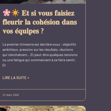
𝐄𝐭 𝐬𝐢 𝐯𝐨𝐮𝐬 𝐟𝐚𝐢𝐬𝐢𝐞𝐳
𝐟𝐥𝐞𝐮𝐫𝐢𝐫 𝐥𝐚 𝐜𝐨𝐡𝐞́𝐬𝐢𝐨𝐧 𝐝𝐚𝐧𝐬
𝐯𝐨𝐬 𝐞́𝐪𝐮𝐢𝐩𝐞𝐬 ?
Le premier trimestre est derrière vous : objectifs
ambitieux, pression sur les résultats, réunions
qui s’enchaînent… Et peut-être quelques tensions
ou une fatigue qui commencent à se faire sentir.
Et
LIRE LA SUITE »
13 mars 2026