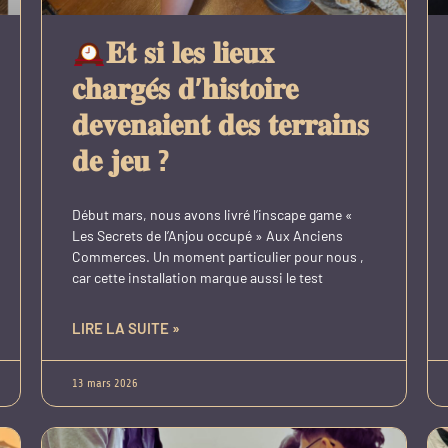
𝐄𝐭 𝐬𝐢 𝐥𝐞𝐬 𝐥𝐢𝐞𝐮𝐱
𝐜𝐡𝐚𝐫𝐠𝐞́𝐬 𝐝’𝐡𝐢𝐬𝐭𝐨𝐢𝐫𝐞
𝐝𝐞𝐯𝐞𝐧𝐚𝐢𝐞𝐧𝐭 𝐝𝐞𝐬 𝐭𝐞𝐫𝐫𝐚𝐢𝐧𝐬
𝐝𝐞 𝐣𝐞𝐮 ?
Début mars, nous avons livré l’inscape game «
Les Secrets de l’Anjou occupé » Aux Anciens
Commerces. Un moment particulier pour nous ,
car cette installation marque aussi le test
LIRE LA SUITE »
13 mars 2026