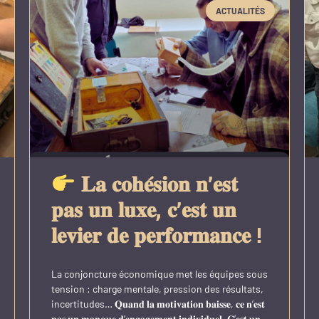
ACTUALITÉS
𝐋𝐚 𝐜𝐨𝐡𝐞́𝐬𝐢𝐨𝐧 𝐧’𝐞𝐬𝐭
𝐩𝐚𝐬 𝐮𝐧 𝐥𝐮𝐱𝐞, 𝐜’𝐞𝐬𝐭 𝐮𝐧
𝐥𝐞𝐯𝐢𝐞𝐫 𝐝𝐞 𝐩𝐞𝐫𝐟𝐨𝐫𝐦𝐚𝐧𝐜𝐞 !
La conjoncture économique met les équipes sous
tension : charge mentale, pression des résultats,
incertitudes… 𝐐𝐮𝐚𝐧𝐝 𝐥𝐚 𝐦𝐨𝐭𝐢𝐯𝐚𝐭𝐢𝐨𝐧 𝐛𝐚𝐢𝐬𝐬𝐞, 𝐜𝐞 𝐧’𝐞𝐬𝐭
𝐩𝐚𝐬 𝐮𝐧 𝐦𝐚𝐧𝐪𝐮𝐞 𝐝’𝐞𝐧𝐠𝐚𝐠𝐞𝐦𝐞𝐧𝐭 𝐢𝐧𝐝𝐢𝐯𝐢𝐝𝐮𝐞𝐥. 𝐂’𝐞𝐬𝐭 𝐮𝐧