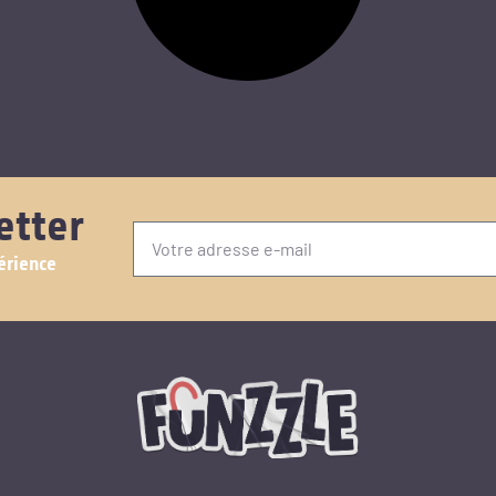
etter
érience