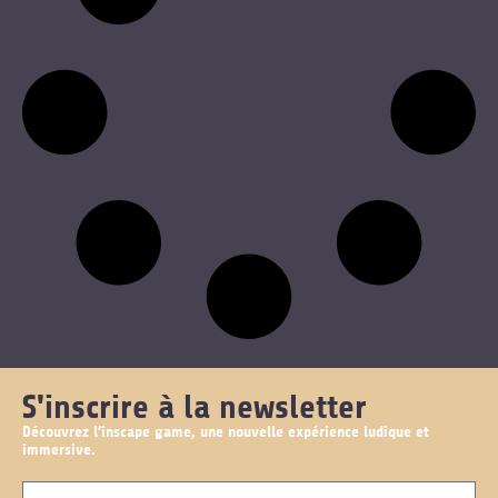
S'inscrire à la newsletter
Découvrez l’inscape game, une nouvelle expérience ludique et
immersive.