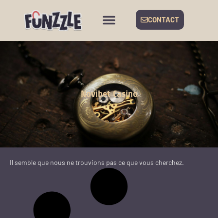
CONTACT
Novibet Casino
Il semble que nous ne trouvions pas ce que vous cherchez.