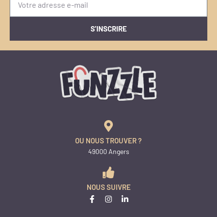
S'INSCRIRE
OU NOUS TROUVER ?
49000 Angers
NOUS SUIVRE