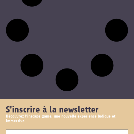
S'inscrire à la newsletter
Découvrez l’inscape game, une nouvelle expérience ludique et
immersive.