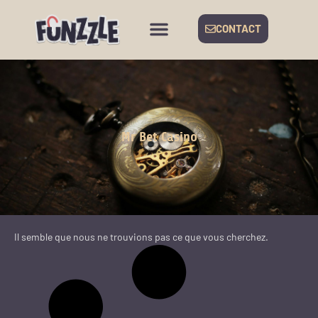
CONTACT
Mr Bet Casino
Il semble que nous ne trouvions pas ce que vous cherchez.