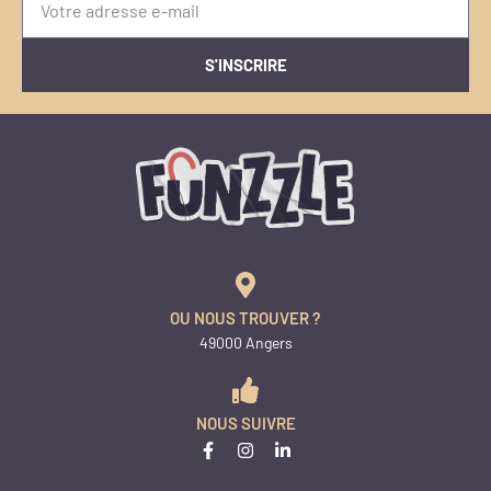
S'INSCRIRE
OU NOUS TROUVER ?
49000 Angers
NOUS SUIVRE