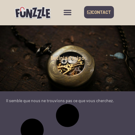
CONTACT
Betinia Casino
Il semble que nous ne trouvions pas ce que vous cherchez.