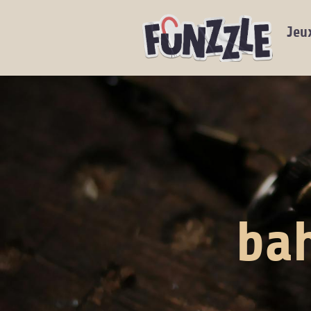
Jeu
bah