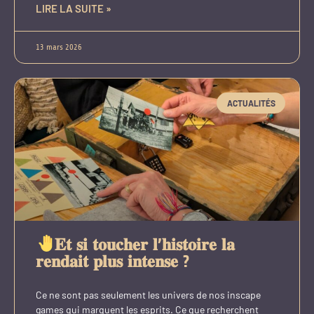
LIRE LA SUITE »
13 mars 2026
ACTUALITÉS
𝐄𝐭 𝐬𝐢 𝐭𝐨𝐮𝐜𝐡𝐞𝐫 𝐥’𝐡𝐢𝐬𝐭𝐨𝐢𝐫𝐞 𝐥𝐚
𝐫𝐞𝐧𝐝𝐚𝐢𝐭 𝐩𝐥𝐮𝐬 𝐢𝐧𝐭𝐞𝐧𝐬𝐞 ?
Ce ne sont pas seulement les univers de nos inscape
games qui marquent les esprits. Ce que recherchent