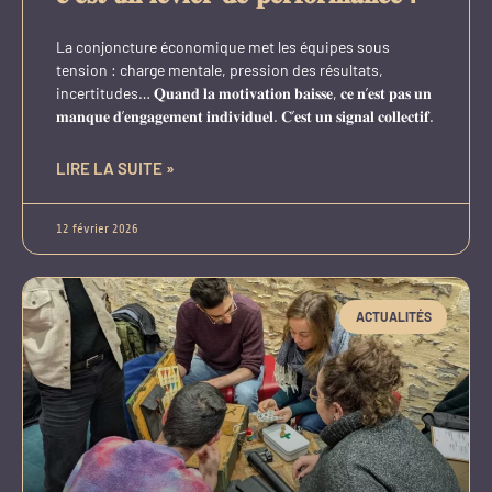
La conjoncture économique met les équipes sous
tension : charge mentale, pression des résultats,
incertitudes… 𝐐𝐮𝐚𝐧𝐝 𝐥𝐚 𝐦𝐨𝐭𝐢𝐯𝐚𝐭𝐢𝐨𝐧 𝐛𝐚𝐢𝐬𝐬𝐞, 𝐜𝐞 𝐧’𝐞𝐬𝐭 𝐩𝐚𝐬 𝐮𝐧
𝐦𝐚𝐧𝐪𝐮𝐞 𝐝’𝐞𝐧𝐠𝐚𝐠𝐞𝐦𝐞𝐧𝐭 𝐢𝐧𝐝𝐢𝐯𝐢𝐝𝐮𝐞𝐥. 𝐂’𝐞𝐬𝐭 𝐮𝐧 𝐬𝐢𝐠𝐧𝐚𝐥 𝐜𝐨𝐥𝐥𝐞𝐜𝐭𝐢𝐟.
LIRE LA SUITE »
12 février 2026
ACTUALITÉS