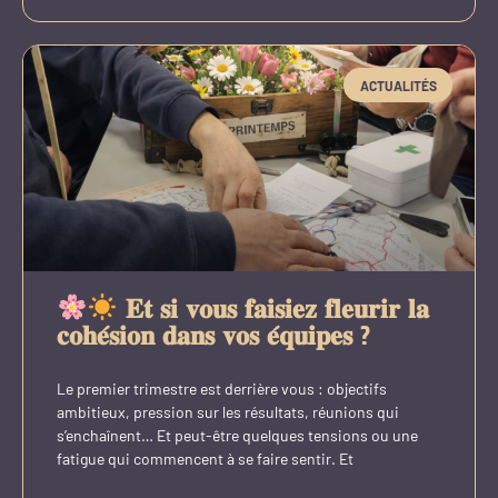
ACTUALITÉS
𝐄𝐭 𝐬𝐢 𝐯𝐨𝐮𝐬 𝐟𝐚𝐢𝐬𝐢𝐞𝐳 𝐟𝐥𝐞𝐮𝐫𝐢𝐫 𝐥𝐚
𝐜𝐨𝐡𝐞́𝐬𝐢𝐨𝐧 𝐝𝐚𝐧𝐬 𝐯𝐨𝐬 𝐞́𝐪𝐮𝐢𝐩𝐞𝐬 ?
Le premier trimestre est derrière vous : objectifs
ambitieux, pression sur les résultats, réunions qui
s’enchaînent… Et peut-être quelques tensions ou une
fatigue qui commencent à se faire sentir. Et