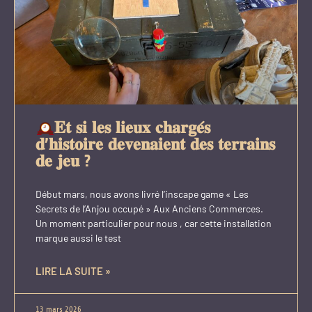
𝐄𝐭 𝐬𝐢 𝐥𝐞𝐬 𝐥𝐢𝐞𝐮𝐱 𝐜𝐡𝐚𝐫𝐠𝐞́𝐬
𝐝’𝐡𝐢𝐬𝐭𝐨𝐢𝐫𝐞 𝐝𝐞𝐯𝐞𝐧𝐚𝐢𝐞𝐧𝐭 𝐝𝐞𝐬 𝐭𝐞𝐫𝐫𝐚𝐢𝐧𝐬
𝐝𝐞 𝐣𝐞𝐮 ?
Début mars, nous avons livré l’inscape game « Les
Secrets de l’Anjou occupé » Aux Anciens Commerces.
Un moment particulier pour nous , car cette installation
marque aussi le test
LIRE LA SUITE »
13 mars 2026