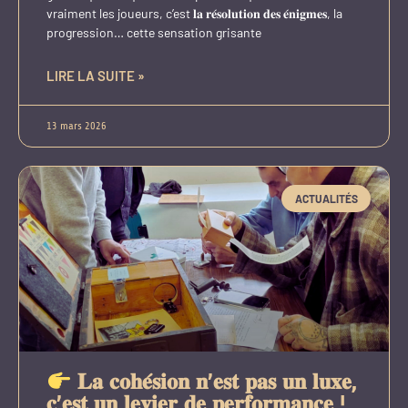
vraiment les joueurs, c’est 𝐥𝐚 𝐫𝐞́𝐬𝐨𝐥𝐮𝐭𝐢𝐨𝐧 𝐝𝐞𝐬 𝐞́𝐧𝐢𝐠𝐦𝐞𝐬, la
progression… cette sensation grisante
LIRE LA SUITE »
13 mars 2026
ACTUALITÉS
𝐋𝐚 𝐜𝐨𝐡𝐞́𝐬𝐢𝐨𝐧 𝐧’𝐞𝐬𝐭 𝐩𝐚𝐬 𝐮𝐧 𝐥𝐮𝐱𝐞,
𝐜’𝐞𝐬𝐭 𝐮𝐧 𝐥𝐞𝐯𝐢𝐞𝐫 𝐝𝐞 𝐩𝐞𝐫𝐟𝐨𝐫𝐦𝐚𝐧𝐜𝐞 !