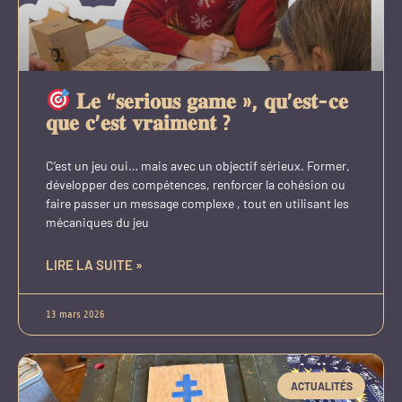
𝐋𝐞 “𝐬𝐞𝐫𝐢𝐨𝐮𝐬 𝐠𝐚𝐦𝐞 », 𝐪𝐮’𝐞𝐬𝐭-𝐜𝐞
𝐪𝐮𝐞 𝐜’𝐞𝐬𝐭 𝐯𝐫𝐚𝐢𝐦𝐞𝐧𝐭 ?
C’est un jeu oui… mais avec un objectif sérieux. Former,
développer des compétences, renforcer la cohésion ou
faire passer un message complexe , tout en utilisant les
mécaniques du jeu
LIRE LA SUITE »
13 mars 2026
ACTUALITÉS