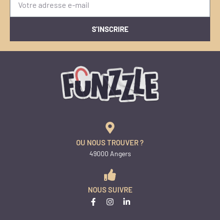
S'INSCRIRE
OU NOUS TROUVER ?
49000 Angers
NOUS SUIVRE