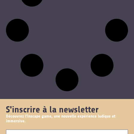
S'inscrire à la newsletter
Découvrez l’inscape game, une nouvelle expérience ludique et
immersive.