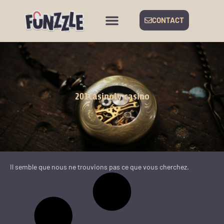
CONTACT
201Casinoly casino
Il semble que nous ne trouvions pas ce que vous cherchez.